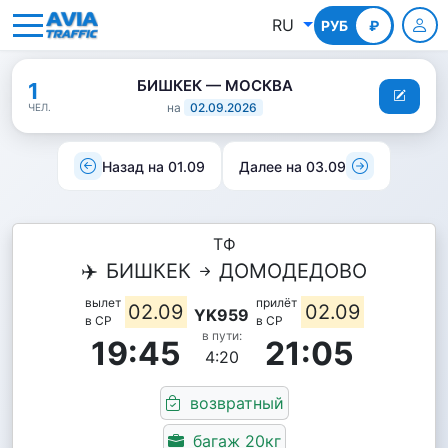
RU
РУБ
КГС
₽
БИШКЕК — МОСКВА
1
на
02.09.2026
ЧЕЛ.
Назад на 01.09
Далее на 03.09
ТФ
✈️
БИШКЕК
ДОМОДЕДОВО
вылет
прилёт
02.09
02.09
YK959
в СР
в СР
в пути:
19:45
21:05
4:20
возвратный
багаж 20кг