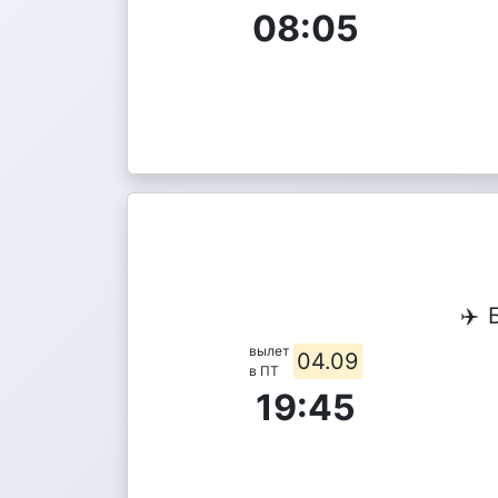
08:05
✈️
вылет
04.09
в ПТ
19:45