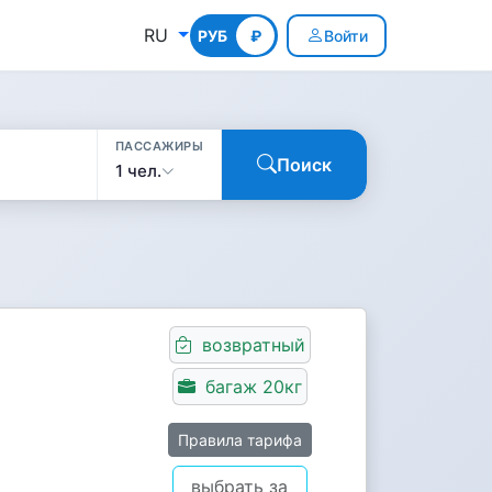
RU
РУБ
КГС
₽
Войти
ПАССАЖИРЫ
Поиск
1 чел.
возвратный
багаж 20кг
Правила тарифа
выбрать за