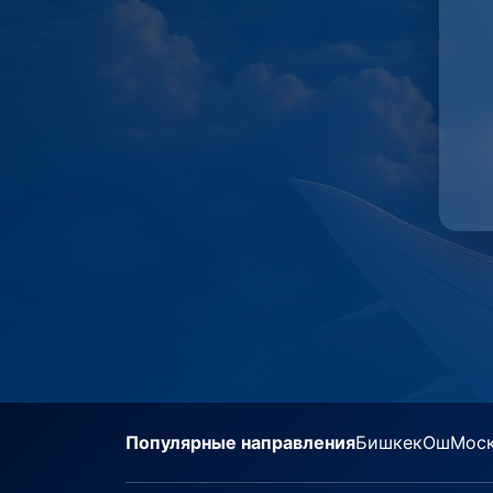
Популярные направления
Бишкек
Ош
Мос