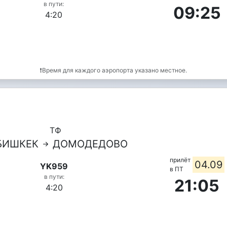
в пути:
09:25
4:20
❗Время для каждого аэропорта указано местное.
ТФ
БИШКЕК
ДОМОДЕДОВО
прилёт
04.09
YK959
в ПТ
в пути:
21:05
4:20