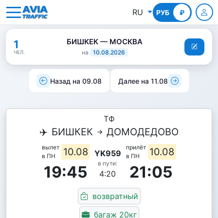
RU
РУБ
КГС
₽
БИШКЕК — МОСКВА
1
на
10.08.2026
ЧЕЛ.
Назад на 09.08
Далее на 11.08
ТФ
✈️
БИШКЕК
ДОМОДЕДОВО
вылет
прилёт
10.08
10.08
YK959
в ПН
в ПН
в пути:
19:45
21:05
4:20
возвратный
багаж 20кг