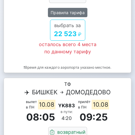
Правила тарифа
выбрать за
22 523
₽
осталось всего 4 места
по данному тарифу
❗Время для каждого аэропорта указано местное.
ТФ
✈️
БИШКЕК
ДОМОДЕДОВО
вылет
прилёт
10.08
10.08
YK883
в ПН
в ПН
в пути:
08:05
09:25
4:20
возвратный