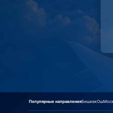
Популярные направления
Бишкек
Ош
Мос