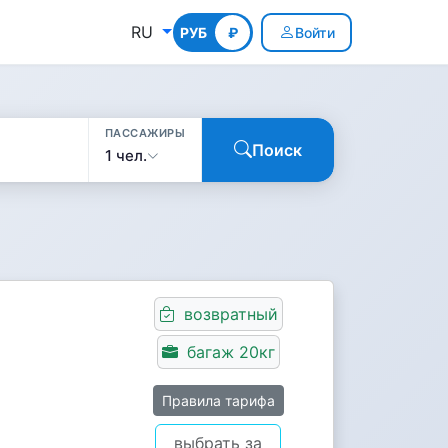
RU
РУБ
КГС
₽
Войти
ПАССАЖИРЫ
Поиск
1 чел.
возвратный
багаж 20кг
Правила тарифа
выбрать за