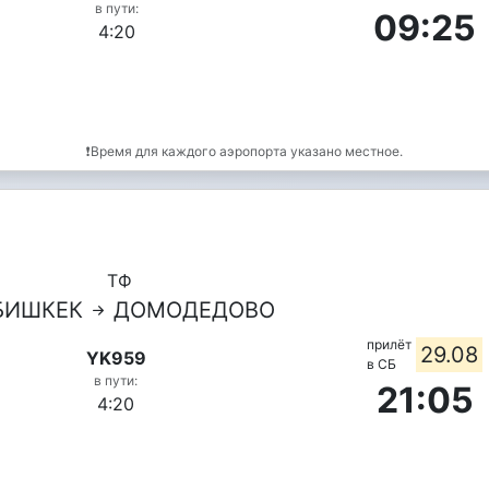
в пути:
09:25
4:20
❗Время для каждого аэропорта указано местное.
ТФ
БИШКЕК
ДОМОДЕДОВО
прилёт
29.08
YK959
в СБ
в пути:
21:05
4:20