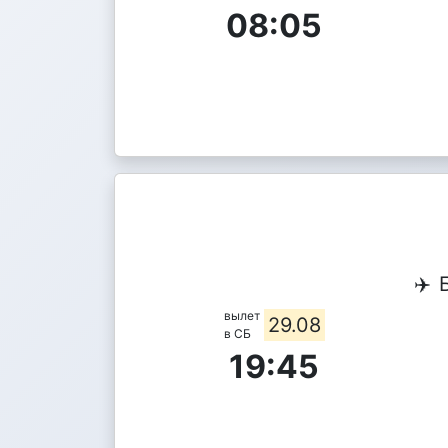
08:05
✈️
вылет
29.08
в СБ
19:45