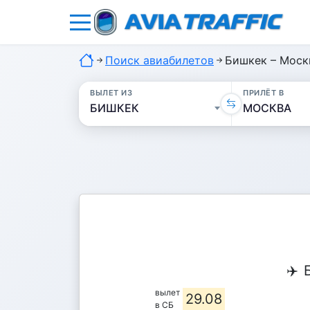
Поиск авиабилетов
Бишкек – Москв
ВЫЛЕТ ИЗ
ПРИЛЁТ В
✈️
вылет
29.08
в СБ