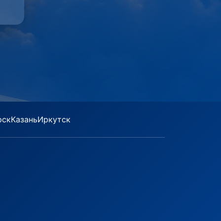
рск
Казань
Иркутск