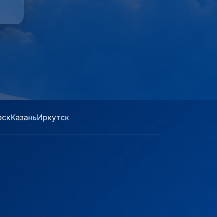
рск
Казань
Иркутск