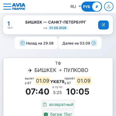
RU
РУБ
КГС
₽
БИШКЕК — САНКТ-ПЕТЕРБУРГ
1
на
01.09.2026
ЧЕЛ.
Назад на 29.08
Далее на 03.09
ТФ
✈️
БИШКЕК
ПУЛКОВО
вылет
прилёт
01.09
01.09
YK879
в ВТ
в ВТ
в пути:
07:40
10:05
5:25
возвратный
багаж 15кг