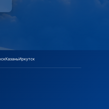
рск
Казань
Иркутск