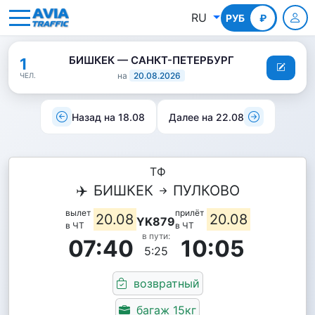
RU
РУБ
КГС
₽
БИШКЕК — САНКТ-ПЕТЕРБУРГ
1
на
20.08.2026
ЧЕЛ.
Назад на 18.08
Далее на 22.08
ТФ
✈️
БИШКЕК
ПУЛКОВО
вылет
прилёт
20.08
20.08
YK879
в ЧТ
в ЧТ
в пути:
07:40
10:05
5:25
возвратный
багаж 15кг