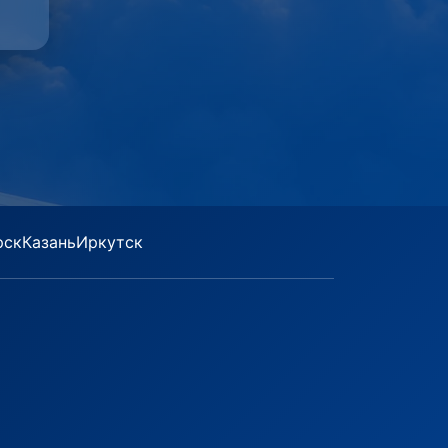
рск
Казань
Иркутск