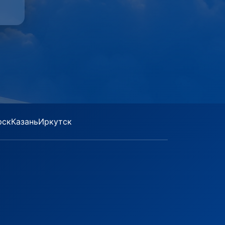
рск
Казань
Иркутск