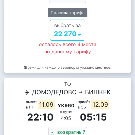
Правила тарифа
выбрать за
22 270
₽
осталось всего 4 места
по данному тарифу
❗Время для каждого аэропорта указано местное.
ТФ
✈️
ДОМОДЕДОВО
БИШКЕК
вылет
прилёт
11.09
12.09
YK960
в ПТ
в СБ
в пути:
22:10
05:15
4:05
возвратный