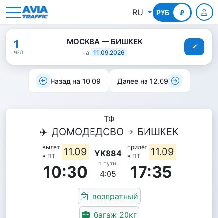
RU
РУБ
КГС
₽
МОСКВА — БИШКЕК
1
на
11.09.2026
ЧЕЛ.
Назад на 10.09
Далее на 12.09
ТФ
✈️
ДОМОДЕДОВО
БИШКЕК
вылет
прилёт
11.09
11.09
YK884
в ПТ
в ПТ
в пути:
10:30
17:35
4:05
возвратный
багаж 20кг