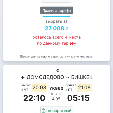
Правила тарифа
выбрать за
27 008
₽
осталось всего 4 места
по данному тарифу
❗Время для каждого аэропорта указано местное.
ТФ
✈️
ДОМОДЕДОВО
БИШКЕК
вылет
прилёт
20.08
21.08
YK960
в ЧТ
в ПТ
в пути:
22:10
05:15
4:05
возвратный