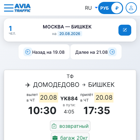
RU
РУБ
КГС
₽
МОСКВА — БИШКЕК
1
на
20.08.2026
ЧЕЛ.
Назад на 19.08
Далее на 21.08
ТФ
✈️
ДОМОДЕДОВО
БИШКЕК
вылет
прилёт
20.08
20.08
YK884
в ЧТ
в ЧТ
в пути:
10:30
17:35
4:05
возвратный
багаж 20кг