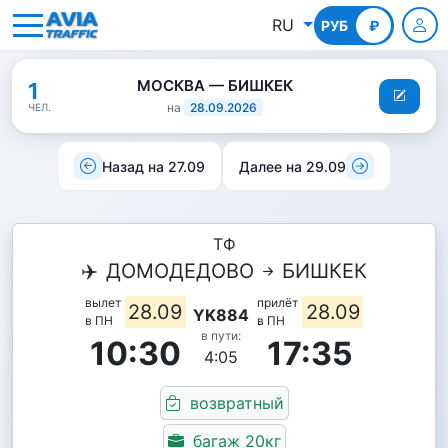
RU
РУБ
КГС
₽
МОСКВА — БИШКЕК
1
на
28.09.2026
ЧЕЛ.
Назад на 27.09
Далее на 29.09
ТФ
✈️
ДОМОДЕДОВО
БИШКЕК
вылет
прилёт
28.09
28.09
YK884
в ПН
в ПН
в пути:
10:30
17:35
4:05
возвратный
багаж 20кг