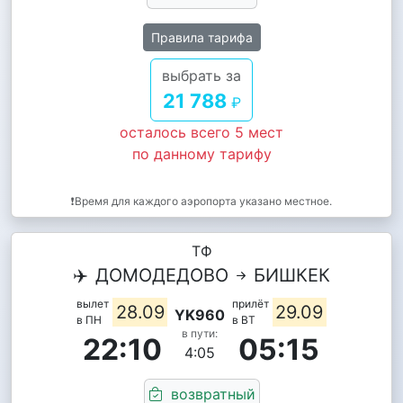
Правила тарифа
выбрать за
21 788
₽
осталось всего 5 мест
по данному тарифу
❗Время для каждого аэропорта указано местное.
ТФ
✈️
ДОМОДЕДОВО
БИШКЕК
вылет
прилёт
28.09
29.09
YK960
в ПН
в ВТ
в пути:
22:10
05:15
4:05
возвратный