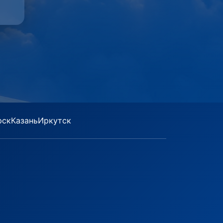
рск
Казань
Иркутск