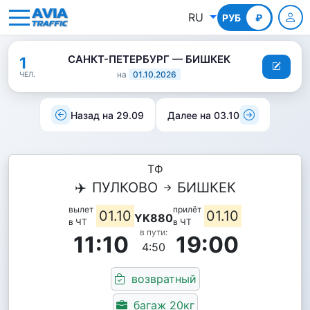
RU
РУБ
КГС
₽
САНКТ-ПЕТЕРБУРГ — БИШКЕК
1
на
01.10.2026
ЧЕЛ.
Назад на 29.09
Далее на 03.10
ТФ
✈️
ПУЛКОВО
БИШКЕК
вылет
прилёт
01.10
01.10
YK880
в ЧТ
в ЧТ
в пути:
11:10
19:00
4:50
возвратный
багаж 20кг