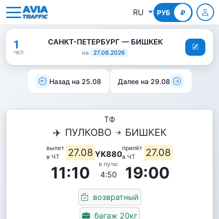
RU
РУБ
КГС
₽
САНКТ-ПЕТЕРБУРГ — БИШКЕК
1
на
27.08.2026
ЧЕЛ.
Назад на 25.08
Далее на 29.08
ТФ
✈️
ПУЛКОВО
БИШКЕК
вылет
прилёт
27.08
27.08
YK880
в ЧТ
в ЧТ
в пути:
11:10
19:00
4:50
возвратный
багаж 20кг