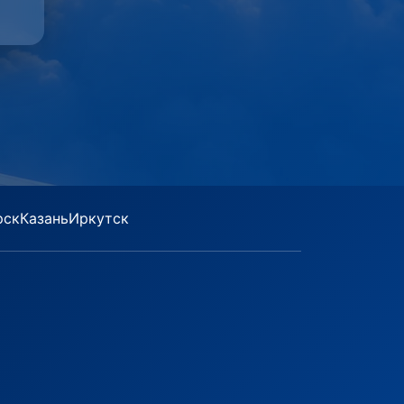
рск
Казань
Иркутск