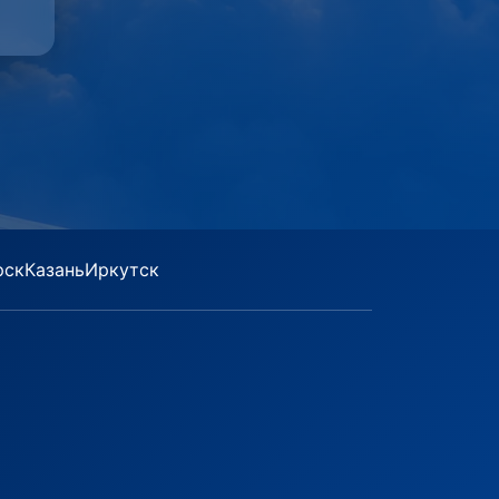
рск
Казань
Иркутск