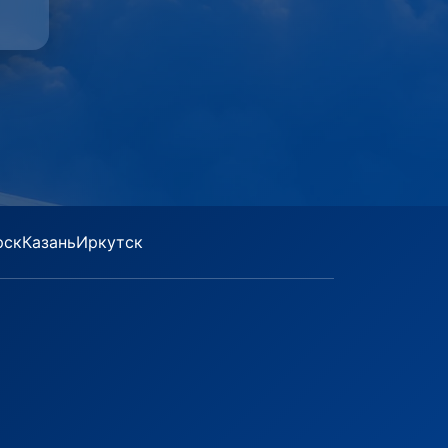
рск
Казань
Иркутск