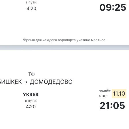
в пути:
09:25
4:20
❗Время для каждого аэропорта указано местное.
ТФ
БИШКЕК
ДОМОДЕДОВО
прилёт
11.10
YK959
в ВС
в пути:
21:05
4:20