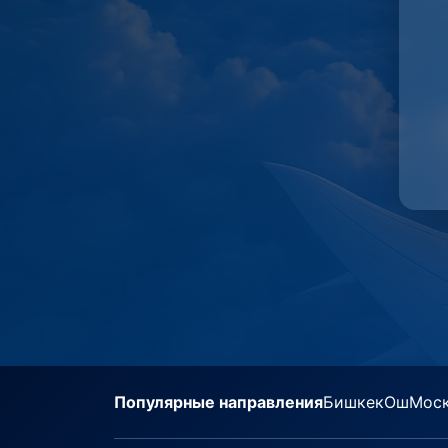
Популярные направления
Бишкек
Ош
Мос