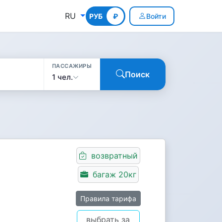
RU
РУБ
КГС
₽
Войти
ПАССАЖИРЫ
Поиск
1 чел.
возвратный
багаж 20кг
Правила тарифа
выбрать за