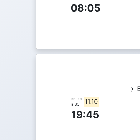
08:05
✈️
вылет
11.10
в ВС
19:45