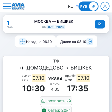
RU
РУБ
КГС
₽
МОСКВА — БИШКЕК
1
на
07.10.2026
ЧЕЛ.
Назад на 06.10
Далее на 08.10
ТФ
✈️
ДОМОДЕДОВО
БИШКЕК
вылет
прилёт
07.10
07.10
YK884
в СР
в СР
в пути:
10:30
17:35
4:05
возвратный
багаж 20кг