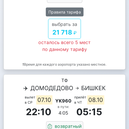
Правила тарифа
выбрать за
21 718
₽
осталось всего 5 мест
по данному тарифу
❗Время для каждого аэропорта указано местное.
ТФ
✈️
ДОМОДЕДОВО
БИШКЕК
вылет
прилёт
07.10
08.10
YK960
в СР
в ЧТ
в пути:
22:10
05:15
4:05
возвратный