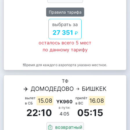
Правила тарифа
выбрать за
27 351
₽
осталось всего 5 мест
по данному тарифу
❗Время для каждого аэропорта указано местное.
ТФ
✈️
ДОМОДЕДОВО
БИШКЕК
вылет
прилёт
15.08
16.08
YK960
в СБ
в ВС
в пути:
22:10
05:15
4:05
возвратный