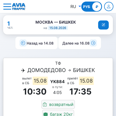
RU
РУБ
КГС
₽
МОСКВА — БИШКЕК
1
на
15.08.2026
ЧЕЛ.
Назад на 14.08
Далее на 16.08
ТФ
✈️
ДОМОДЕДОВО
БИШКЕК
вылет
прилёт
15.08
15.08
YK884
в СБ
в СБ
в пути:
10:30
17:35
4:05
возвратный
багаж 20кг