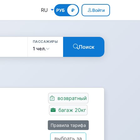
RU
РУБ
КГС
₽
Войти
ПАССАЖИРЫ
Поиск
1 чел.
возвратный
багаж 20кг
Правила тарифа
выбрать за