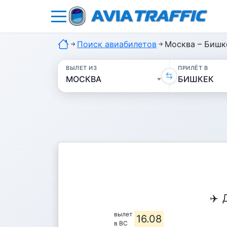
Поиск авиабилетов
Москва – Бишке
ВЫЛЕТ ИЗ
ПРИЛЁТ В
✈️
вылет
16.08
в ВС