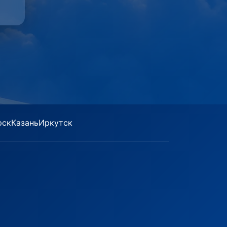
рск
Казань
Иркутск