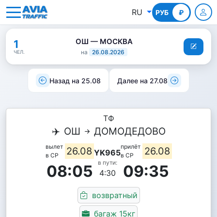
RU
РУБ
КГС
₽
ОШ — МОСКВА
1
на
26.08.2026
ЧЕЛ.
Назад на 25.08
Далее на 27.08
ТФ
✈️
ОШ
ДОМОДЕДОВО
вылет
прилёт
26.08
26.08
YK965
в СР
в СР
в пути:
08:05
09:35
4:30
возвратный
багаж 15кг