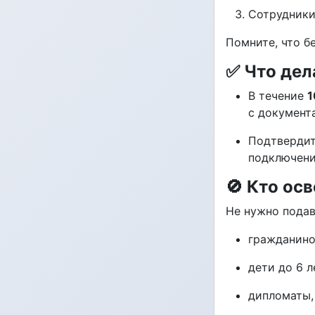
Сотрудники 
Помните, что б
✅ Что дел
В течение
1
с документ
Подтвердит
подключени
🚫 Кто ос
Не нужно подав
гражданино
дети до 6 л
дипломаты,