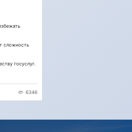
избежать
т сложность
ству госуслуг.
6346