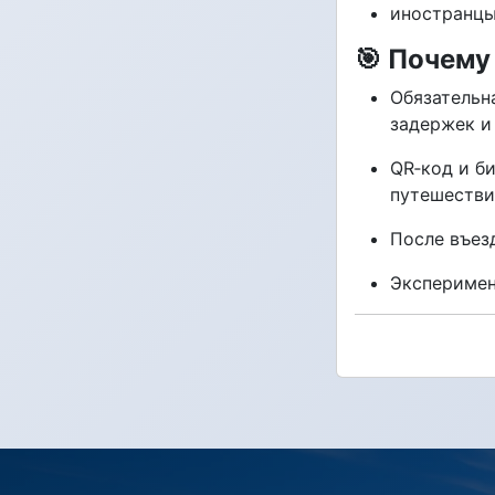
иностранцы
🎯 Почему
Обязательн
задержек и
QR‑код и б
путешестви
После въез
Эксперимен