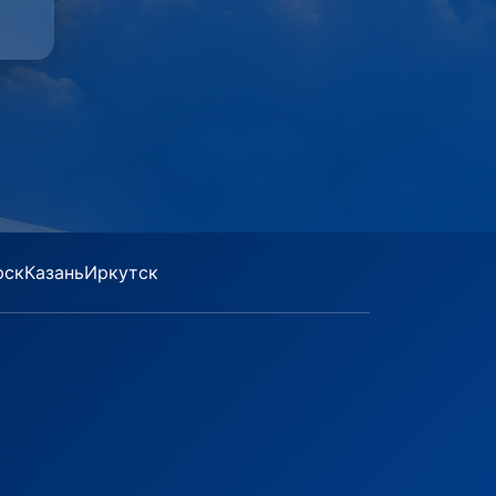
рск
Казань
Иркутск