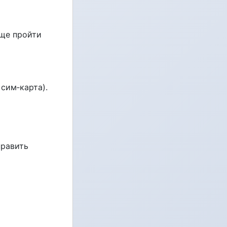
още пройти
сим‑карта).
править