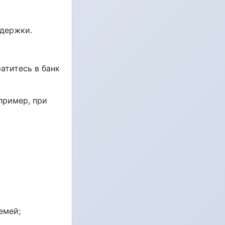
адержки.
титесь в банк
пример, при
емей;