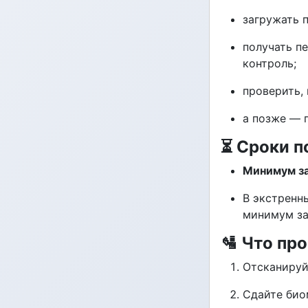
загружать 
получать п
контроль;
проверить, 
а позже — 
⏳ Сроки п
Минимум за
В экстренн
минимум за
🛂 Что пр
Отсканируй
Сдайте био