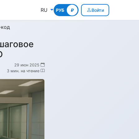
RU
РУБ
КГС
₽
Войти
‑код
шаговое
D
29 июн 2025
3 мин. на чтение