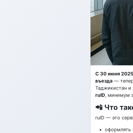
С 30 июня 2025
въезда
— тепер
Таджикистан и 
ruID
, минимум 
📲 Что так
ruID — это сер
оформлять 