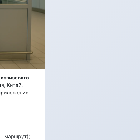
безвизового
я, Китай,
 приложение
, маршрут);